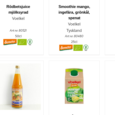
Rödbetsjuice
Smoothie mango,
mjölksyrad
ingefära, grönkål,
spenat
Voelkel
Voelkel
Tyskland
Art nr. 80521
50cl
Art nr. 80480
25cl