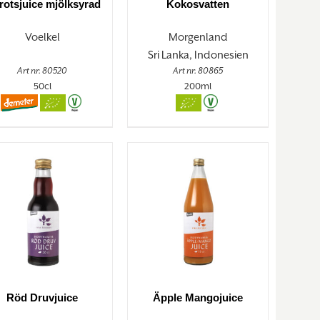
otsjuice mjölksyrad
Kokosvatten
Voelkel
Morgenland
Sri Lanka, Indonesien
Art nr. 80520
Art nr. 80865
50cl
200ml
Röd Druvjuice
Äpple Mangojuice