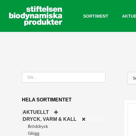
Fortsätt
till
SORTIMENT
AKTU
innehållet
HELA SORTIMENTET
AKTUELLT
DRYCK, VARM & KALL
Bröddryck
Glögg