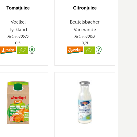
Tomatjuice
Citronjuice
Voelkel
Beutelsbacher
Tyskland
Varierande
Art nr. 80523
Art nr. 80153
0,5l
0,2l