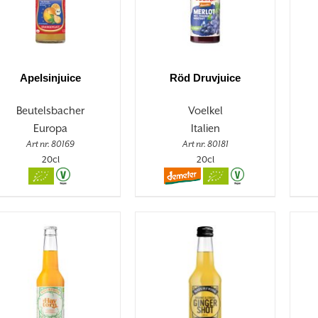
Apelsinjuice
Röd Druvjuice
Beutelsbacher
Voelkel
Europa
Italien
Art nr. 80169
Art nr. 80181
20cl
20cl