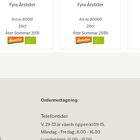
Fyra Årstider
Fyra Årstider
Art nr. 80061
Art nr. 80060
20cl
20cl
Åter Sommar 2031
Åter Sommar 2030
Ordermottagning
Telefontider
V. 29-33 är växeln öppen kl 09-15.
Måndag – Fredag: 8.00 – 16.00
e
Lunchstängt: 12.00 – 13.00