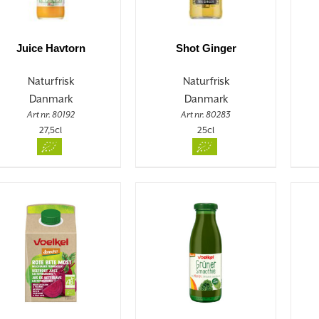
Juice Havtorn
Shot Ginger
Naturfrisk
Naturfrisk
Danmark
Danmark
Art nr. 80192
Art nr. 80283
27,5cl
25cl