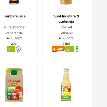
Tranbärsjuice
Shot Ingefära &
gurkmeja
Beutelsbacher
Voelkel
Varierande
Tyskland
Art nr. 80175
Art nr. 80281
20cl
95ml