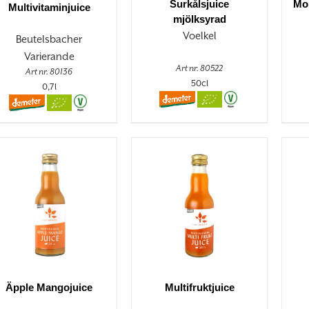
Surkålsjuice
Mor
Multivitaminjuice
mjölksyrad
Voelkel
Beutelsbacher
Varierande
Art nr. 80522
Art nr. 80136
50cl
0,7l
Äpple Mangojuice
Multifruktjuice