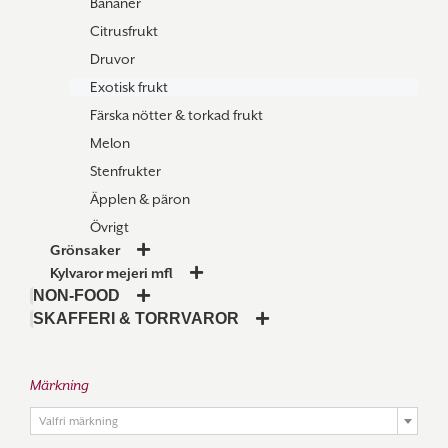
Bananer
Citrusfrukt
Druvor
Exotisk frukt
Färska nötter & torkad frukt
Melon
Stenfrukter
Äpplen & päron
Övrigt
Grönsaker
Kylvaror mejeri mfl
NON-FOOD
SKAFFERI & TORRVAROR
Märkning

Valfri märkning