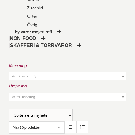
Zucchini
Örter
Övrigt
Kylvaror mejeri mfl
NON-FOOD
SKAFFERI & TORRVAROR
Märkning

Valfri märkning
Ursprung

Valfri ursprung
Visa
20 produkter