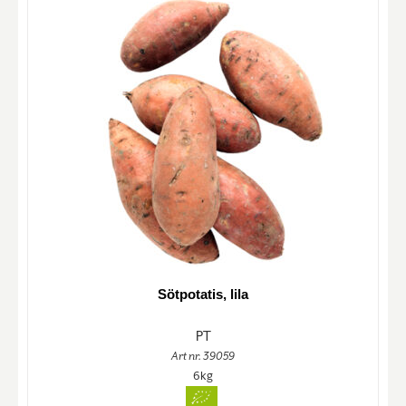
Sötpotatis, lila
PT
Art nr. 39059
6kg