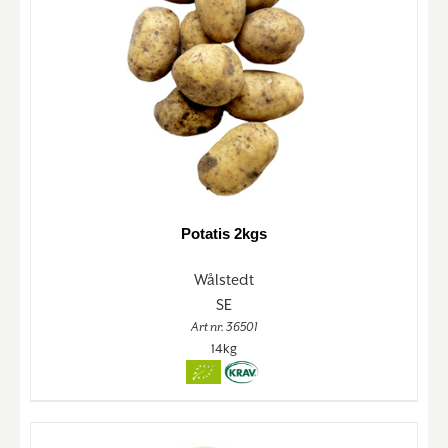
Potatis 2kgs
Wålstedt
SE
Art nr. 36501
14kg