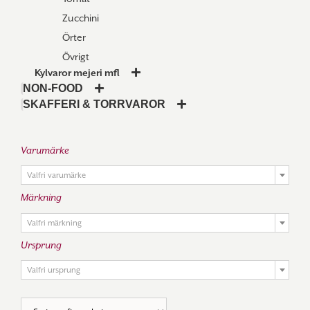
Zucchini
Örter
Övrigt
Kylvaror mejeri mfl
NON-FOOD
SKAFFERI & TORRVAROR
Varumärke

Valfri varumärke
Märkning

Valfri märkning
Ursprung

Valfri ursprung