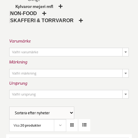
Kylvaror mejeri mfl
NON-FOOD
SKAFFERI & TORRVAROR
Varumärke

Valfri varumärke
Märkning

Valfri märkning
Ursprung

Valfri ursprung
Visa
20 produkter