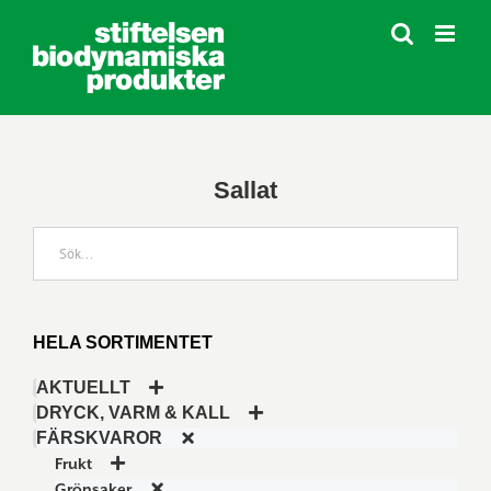
Fortsätt
till
innehållet
Sallat
HELA SORTIMENTET
AKTUELLT
DRYCK, VARM & KALL
FÄRSKVAROR
Frukt
Grönsaker