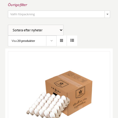
Övriga filter

Valfri förpackning
Visa
20 produkter