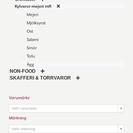
Kylvaror mejeri mfl
Mejeri
Mjölksyrat
Ost
Salami
Smör
Tofu
Ägg
NON-FOOD
SKAFFERI & TORRVAROR
Varumärke

Valfri varumärke
Märkning

Valfri märkning