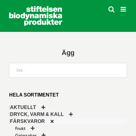
Fortsätt
till
innehållet
Ägg
HELA SORTIMENTET
AKTUELLT
DRYCK, VARM & KALL
FÄRSKVAROR
Frukt
Grönsaker