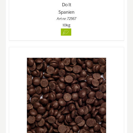
Do It
Spanien
Art nr. 72567
10kg