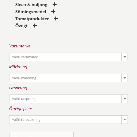
Såser & buljong
Sötningsmedel
Tomatprodukter
Övrigt
Varumärke

Valfri varumärke
Märkning

Valfri märkning
Ursprung

Valfri ursprung
Övriga filter

Valfri förpackning