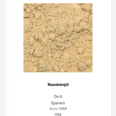
Mandelmjöl
Do It
Spanien
Art nr. 72568
10kg