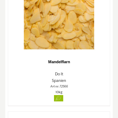
Mandelflarn
Do It
Spanien
Art nr. 72566
10kg