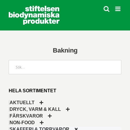
Fortsätt
till
innehållet
Bakning
HELA SORTIMENTET
AKTUELLT
DRYCK, VARM & KALL
FÄRSKVAROR
NON-FOOD
SKAFFERI & TORRVAROR