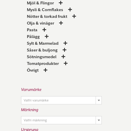
Mjöl & Flingor
Mysli & Cornflakes
Nötter & torkad frukt
Olja & vinäger
Pasta
Pålägg
Sylt & Marmelad
Såser & buljong
Sötningsmedel
Tomatprodukter
Övrigt
Varumärke

Valfri varumärke
Märkning

Valfri märkning
Ursprung