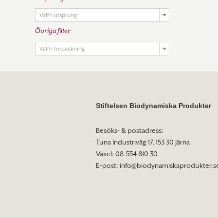

Valfri ursprung
Övriga filter

Valfri förpackning
Stiftelsen Biodynamiska Produkter
Besöks- & postadress:
Tuna Industriväg 17, 153 30 Järna
Växel: 08-554 810 30
E-post:
info@biodynamiskaprodukter.s