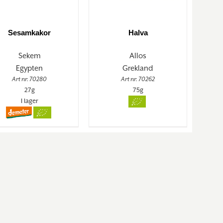
Sesamkakor
Halva
Sekem
Allos
Egypten
Grekland
Art nr. 70280
Art nr. 70262
27g
75g
I lager