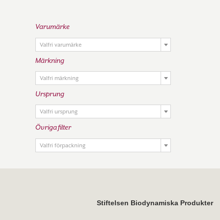
Varumärke

Valfri varumärke
Märkning

Valfri märkning
Ursprung

Valfri ursprung
Övriga filter

Valfri förpackning
Stiftelsen Biodynamiska Produkter