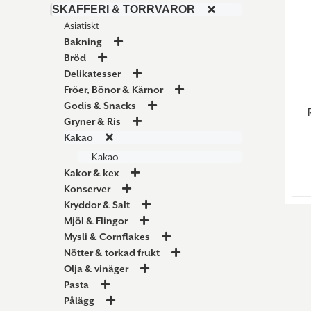
SKAFFERI & TORRVAROR
Asiatiskt
Bakning
Bröd
Delikatesser
Fröer, Bönor & Kärnor
Godis & Snacks
Gryner & Ris
Kakao
Kakao
Kakor & kex
Konserver
Kryddor & Salt
Mjöl & Flingor
Mysli & Cornflakes
Nötter & torkad frukt
Olja & vinäger
Pasta
Pålägg