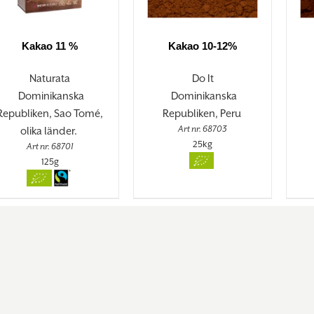
Kakao 11 %
Kakao 10-12%
Naturata
Do It
Dominikanska
Dominikanska
Republiken, Sao Tomé,
Republiken, Peru
Art nr. 68703
olika länder.
25kg
Art nr. 68701
125g