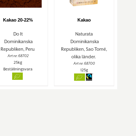
Kakao 20-22%
Kakao
Do It
Naturata
Dominikanska
Dominikanska
Republiken, Peru
Republiken, Sao Tomé,
Art nr. 68702
olika länder.
25kg
Art nr. 68700
Beställningsvara
125g