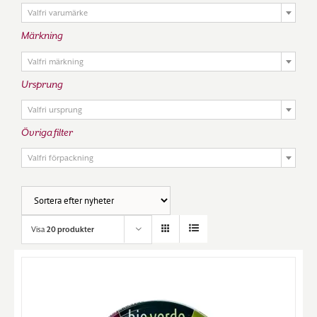
Valfri varumärke
Märkning

Valfri märkning
Ursprung

Valfri ursprung
Övriga filter

Valfri förpackning
Visa
20 produkter