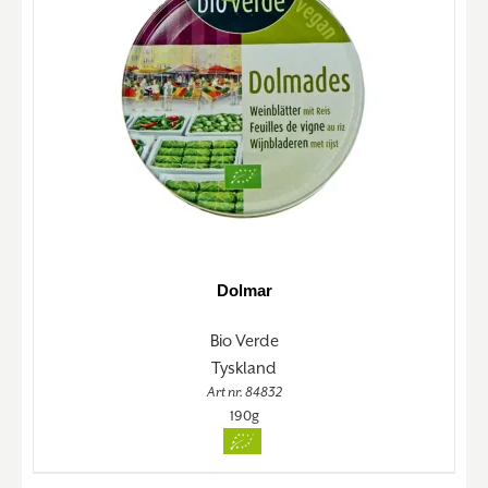
Dolmar
Bio Verde
Tyskland
Art nr. 84832
190g