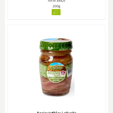
Art nr. 84825
200g