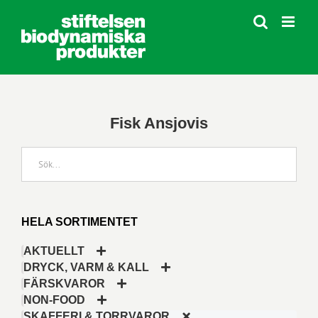
Fortsätt
till
innehållet
Fisk Ansjovis
HELA SORTIMENTET
AKTUELLT
DRYCK, VARM & KALL
FÄRSKVAROR
NON-FOOD
SKAFFERI & TORRVAROR