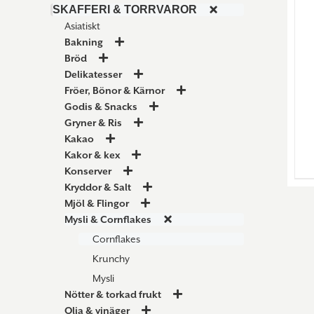
SKAFFERI & TORRVAROR
Asiatiskt
Bakning
Bröd
Delikatesser
Fröer, Bönor & Kärnor
Godis & Snacks
Gryner & Ris
Kakao
Kakor & kex
Konserver
Kryddor & Salt
Mjöl & Flingor
Mysli & Cornflakes
Cornflakes
Krunchy
Mysli
Nötter & torkad frukt
Olja & vinäger