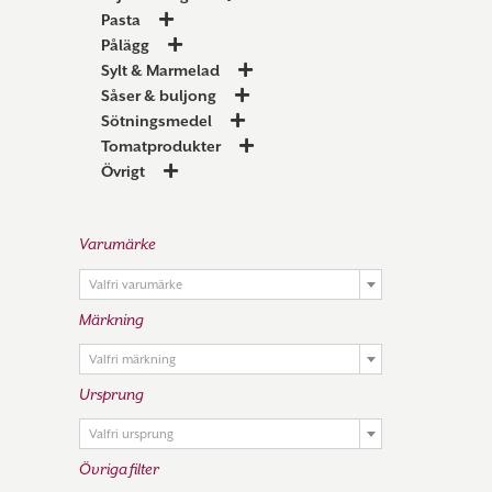
Pasta
Pålägg
Sylt & Marmelad
Såser & buljong
Sötningsmedel
Tomatprodukter
Övrigt
Varumärke

Valfri varumärke
Märkning

Valfri märkning
Ursprung

Valfri ursprung
Övriga filter
