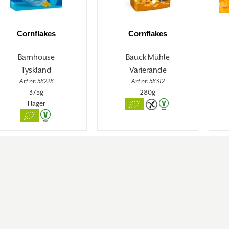
Cornflakes
Cornflakes
Barnhouse
Bauck Mühle
Tyskland
Varierande
Art nr. 58228
Art nr. 58312
375g
280g
I lager