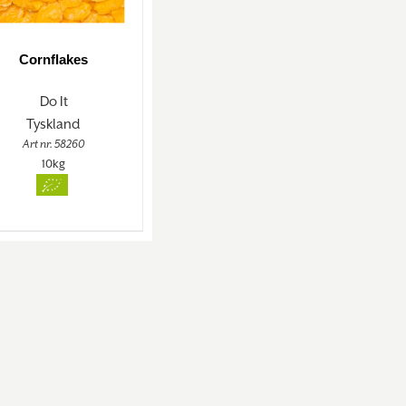
Cornflakes
Do It
Tyskland
Art nr. 58260
10kg