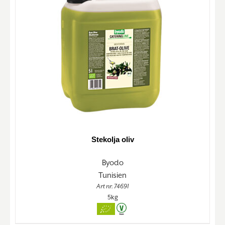
Stekolja oliv
Byodo
Tunisien
Art nr. 74691
5kg