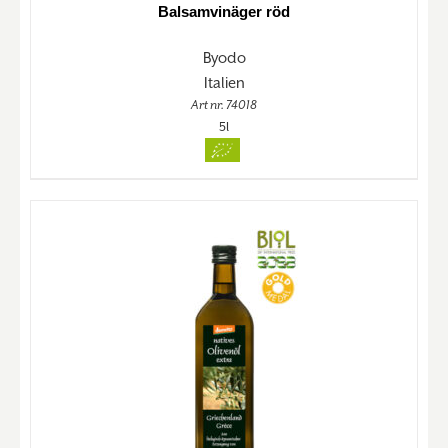
Balsamvinäger röd
Byodo
Italien
Art nr. 74018
5l