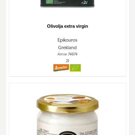
Olivolja extra virgin
Epikouros
Grekland
Art nr. 74674
2l