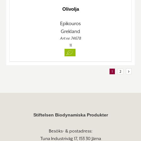
Olivolja
Epikouros
Grekland
Art nr. 74678
1l
1
2
Stiftelsen Biodynamiska Produkter
Besöks- & postadress:
Tuna Industriväg 17, 153 30 Järna