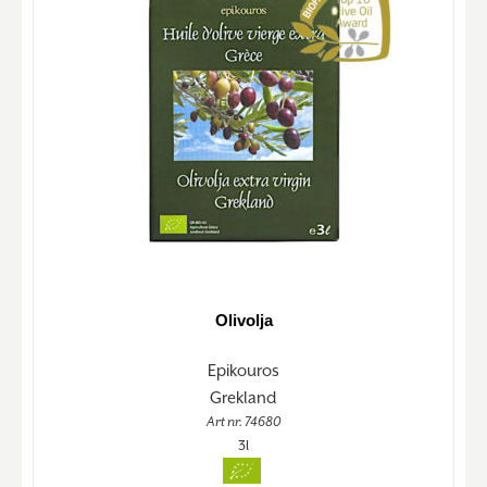
Olivolja
Epikouros
Grekland
Art nr. 74680
3l