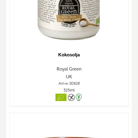
Kokosolja
Royal Green
UK
Art nr. 50828
325ml