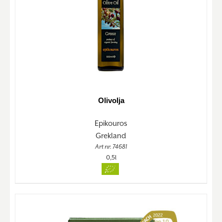
Olivolja
Epikouros
Grekland
Art nr. 74681
0,5l