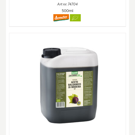
Art nr. 74704
500ml