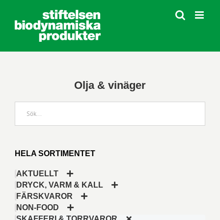
Fortsätt
till
innehållet
Olja & vinäger
HELA SORTIMENTET
AKTUELLT
DRYCK, VARM & KALL
FÄRSKVAROR
NON-FOOD
SKAFFERI & TORRVAROR