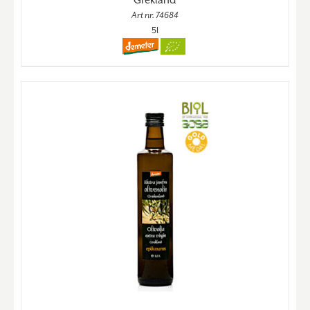
Art nr. 74684
5l