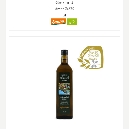
Grekland
Art nr. 74679
3l