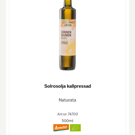
Solrosolja kallpressad
Naturata
Art nr. 74700
500ml