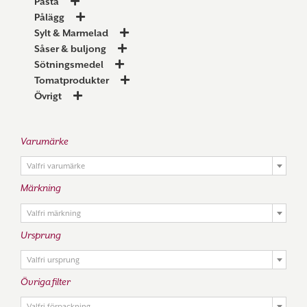
Pasta
Pålägg
Sylt & Marmelad
Såser & buljong
Sötningsmedel
Tomatprodukter
Övrigt
Varumärke

Valfri varumärke
Märkning

Valfri märkning
Ursprung

Valfri ursprung
Övriga filter

Valfri förpackning