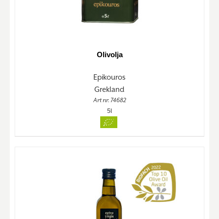
Olivolja
Epikouros
Grekland
Art nr. 74682
5l