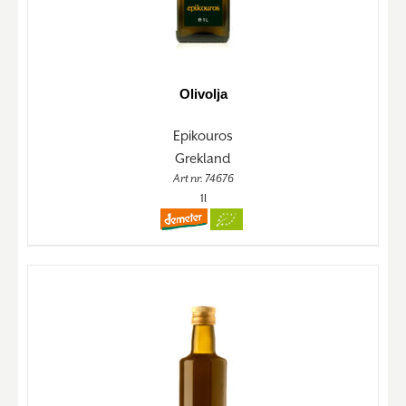
Olivolja
Epikouros
Grekland
Art nr. 74676
1l