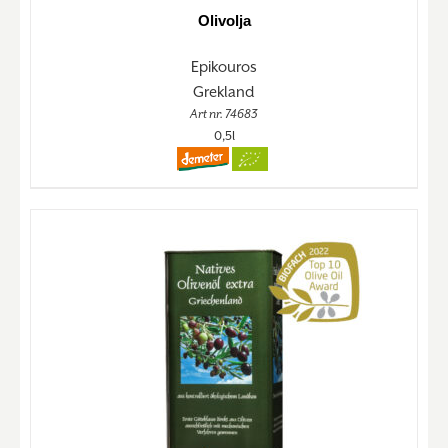
Olivolja
Epikouros
Grekland
Art nr. 74683
0,5l