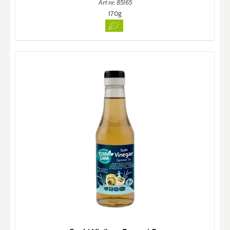
Art nr. 85165
170g