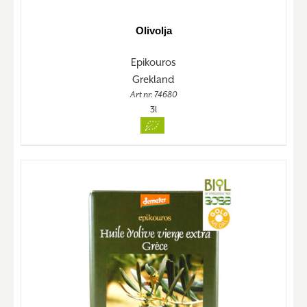
Olivolja
Epikouros
Grekland
Art nr. 74680
3l