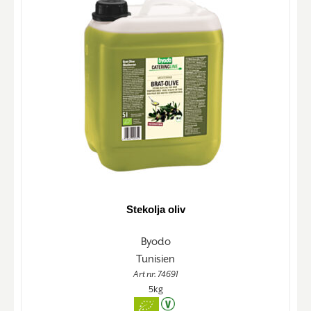
Stekolja oliv
Byodo
Tunisien
Art nr. 74691
5kg