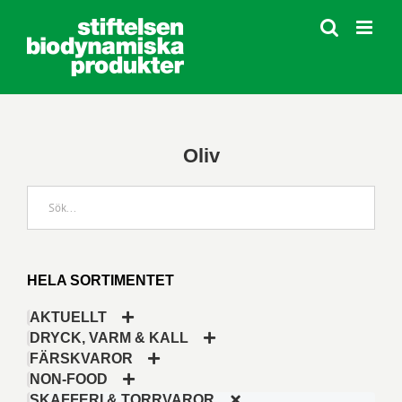
Fortsätt
till
innehållet
Oliv
HELA SORTIMENTET
AKTUELLT
DRYCK, VARM & KALL
FÄRSKVAROR
NON-FOOD
SKAFFERI & TORRVAROR