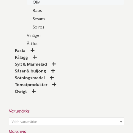
Oliv
Raps
Sesam
Solros
Vinäger
Ättika
Pasta
Pålägg
Sylt & Marmelad
Såser & buljong
Sötningsmedel
Tomatprodukter
Övrigt
Varumärke

Valfri varumärke
Märkning