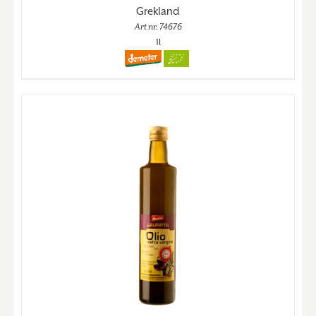
Grekland
Art nr. 74676
1l