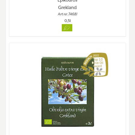
Grekland
Art nr. 74681
0,5l