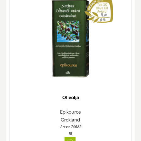
Olivolja
Epikouros
Grekland
Art nr. 74682
5l