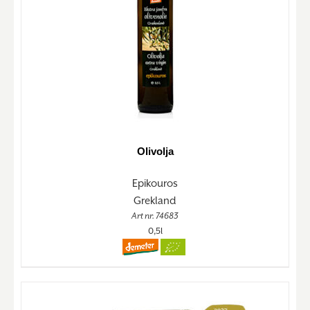
Olivolja
Epikouros
Grekland
Art nr. 74683
0,5l