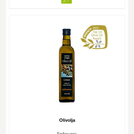
Olivolja
Epikouros