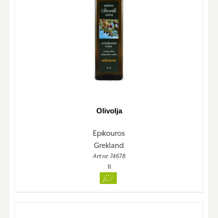
Olivolja
Epikouros
Grekland
Art nr. 74678
1l