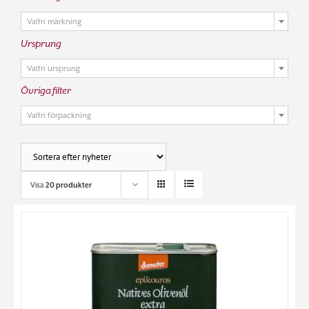

Valfri märkning
Ursprung

Valfri ursprung
Övriga filter

Valfri förpackning
Visa
20 produkter