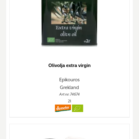
Olivolja extra virgin
Epikouros
Grekland
Art nr. 74674
2l