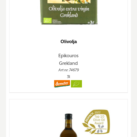
Olivolja
Epikouros
Grekland
Art nr. 74679
3l