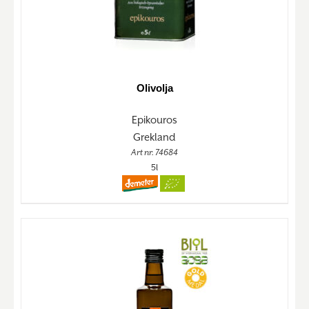
Olivolja
Epikouros
Grekland
Art nr. 74684
5l