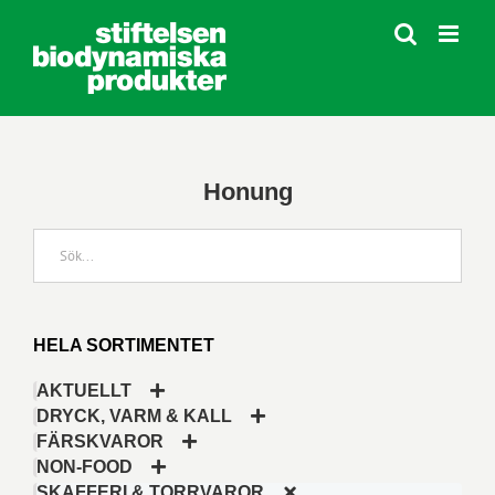
Fortsätt
till
innehållet
Honung
HELA SORTIMENTET
AKTUELLT
DRYCK, VARM & KALL
FÄRSKVAROR
NON-FOOD
SKAFFERI & TORRVAROR