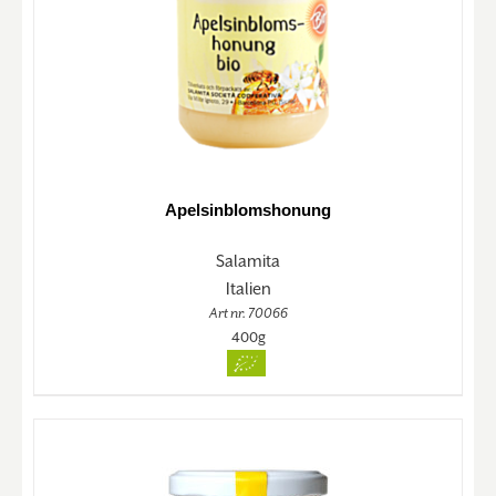
Apelsinblomshonung
Salamita
Italien
Art nr. 70066
400g