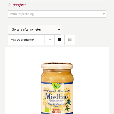
Övriga filter

Valfri förpackning
Visa
20 produkter