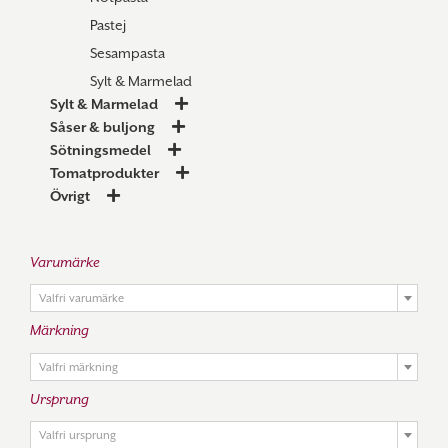
Pastej
Sesampasta
Sylt & Marmelad
Sylt & Marmelad
Såser & buljong
Sötningsmedel
Tomatprodukter
Övrigt
Varumärke

Valfri varumärke
Märkning

Valfri märkning
Ursprung

Valfri ursprung