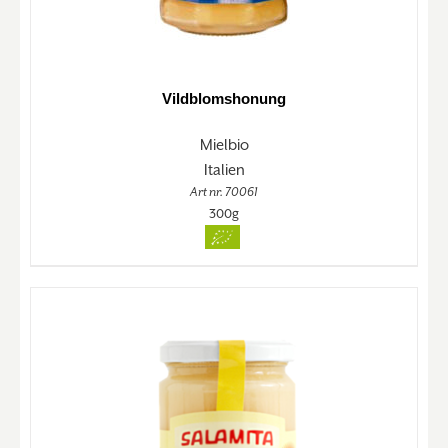
Vildblomshonung
Mielbio
Italien
Art nr. 70061
300g