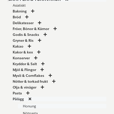
Asiatiskt
Bakning
Bröd
Delikatesser
Fröer, Bönor & Kärnor
Godis & Snacks
Gryner & Ris
Kakao
Kakor & kex
Konserver
Kryddor & Salt
Mjöl & Flingor
Mysli & Cornflakes
Nötter & torkad frukt
Olja & vinäger
Pasta
Pålägg
Honung
Nötpasta