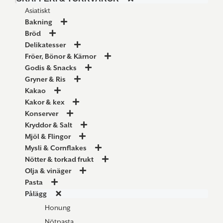
Asiatiskt
Bakning
Bröd
Delikatesser
Fröer, Bönor & Kärnor
Godis & Snacks
Gryner & Ris
Kakao
Kakor & kex
Konserver
Kryddor & Salt
Mjöl & Flingor
Mysli & Cornflakes
Nötter & torkad frukt
Olja & vinäger
Pasta
Pålägg
Honung
Nötpasta