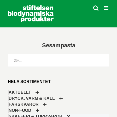
Fortsätt
till
innehållet
Sesampasta
HELA SORTIMENTET
AKTUELLT
DRYCK, VARM & KALL
FÄRSKVAROR
NON-FOOD
SKAFFERI & TORRVAROR