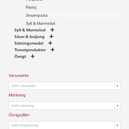
Pastej
Sesampasta
Sylt & Marmelad
Sylt & Marmelad
Såser & buljong
Sötningsmedel
Tomatprodukter
Övrigt
Varumärke

Valfri varumärke
Märkning

Valfri märkning
Övriga filter

Valfri förpackning