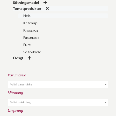
Sötningsmedel
Tomatprodukter
Hela
Ketchup
Krossade
Passerade
Puré
Soltorkade
Övrigt
Varumärke

Valfri varumärke
Märkning

Valfri märkning
Ursprung
