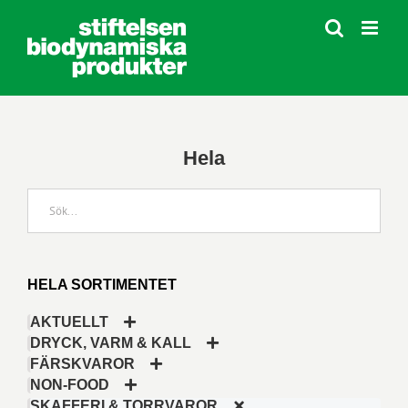
Fortsätt
till
innehållet
Hela
HELA SORTIMENTET
AKTUELLT
DRYCK, VARM & KALL
FÄRSKVAROR
NON-FOOD
SKAFFERI & TORRVAROR