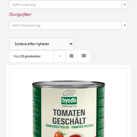
Valfri ursprung
Övriga filter

Valfri förpackning
Visa
20 produkter