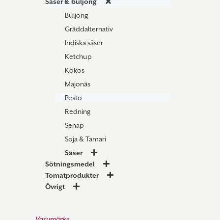
Såser & buljong
Buljong
Gräddalternativ
Indiska såser
Ketchup
Kokos
Majonäs
Pesto
Redning
Senap
Soja & Tamari
Såser
Sötningsmedel
Tomatprodukter
Övrigt
Varumärke