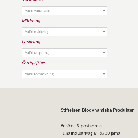

Valfri varumärke
Märkning

Valfri märkning
Ursprung

Valfri ursprung
Övriga filter

Valfri förpackning
Stiftelsen Biodynamiska Produkter
Besöks- & postadress:
Tuna Industriväg 17, 153 30 Järna