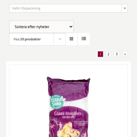

Valfri förpackning
Visa
20 produkter
1
2
3