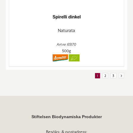
Spirelli dinkel
Naturata
Art nr. 65170
500g
1
2
3
Stiftelsen Biodynamiska Produkter
Besöks- & postadress: