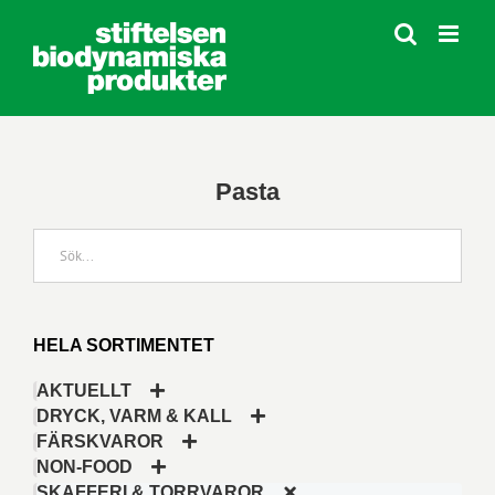
Fortsätt
till
innehållet
Pasta
HELA SORTIMENTET
AKTUELLT
DRYCK, VARM & KALL
FÄRSKVAROR
NON-FOOD
SKAFFERI & TORRVAROR