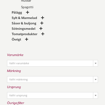
Nudlar
Spagetti
Pålägg
Sylt & Marmelad
Såser & buljong
Sötningsmedel
Tomatprodukter
Övrigt
Varumärke

Valfri varumärke
Märkning

Valfri märkning
Ursprung

Valfri ursprung
Övriga filter