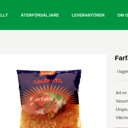
ELLT
ÅTERFÖRSÄLJARE
LEVERANTÖRER
OM 
Farf
i lage
Art nr:
Varum
Urspr
Vikt/