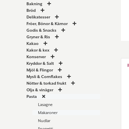
Bakning
Bröd
Delikatesser
Fröer, Bönor & Kärnor
Godis & Snacks
Gryner & Ris
Kakao
Kakor & kex
Konserver
Kryddor & Salt
Mjöl & Flingor
Mysli & Cornflakes
Nötter & torkad frukt
Olja & vinäger
Pasta
Lasagne
Makaroner
Nudlar
Spagetti