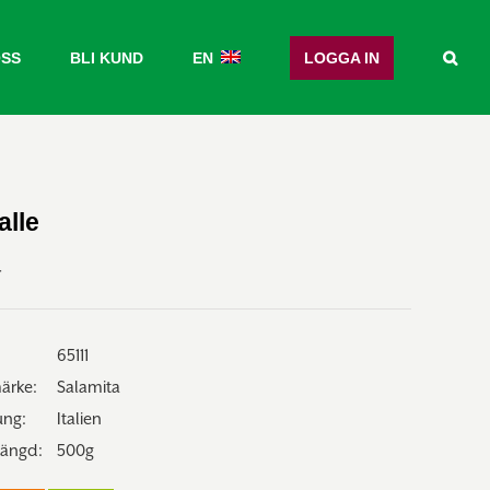
OSS
BLI KUND
EN
LOGGA IN
alle
r
65111
ärke:
Salamita
ung:
Italien
mängd:
500g