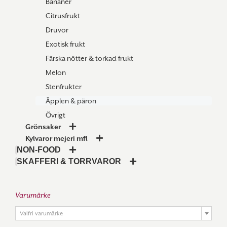
Bananer
Citrusfrukt
Druvor
Exotisk frukt
Färska nötter & torkad frukt
Melon
Stenfrukter
Äpplen & päron
Övrigt
Grönsaker
Kylvaror mejeri mfl
NON-FOOD
SKAFFERI & TORRVAROR
Varumärke

Valfri varumärke