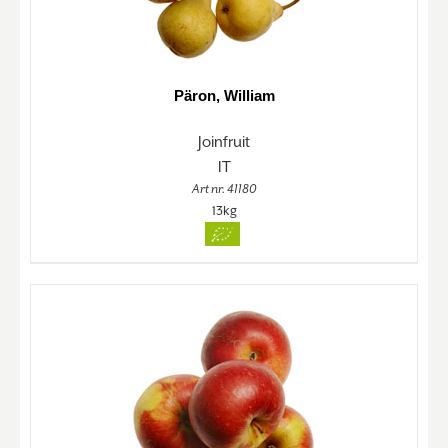
Päron, William
Joinfruit
IT
Art nr. 41180
13kg