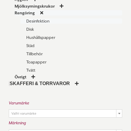
Mjölksyrningskrukor
Rengöring
Desinfektion
Disk
Hushållspapper
Städ
Tillbehör
Toapapper
Tvätt
Övrigt
SKAFFERI & TORRVAROR
Varumärke

Valfri varumärke
Märkning
