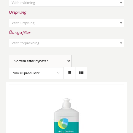
Valfri märkning
Ursprung

Valfri ursprung
Övriga filter

Valfri förpackning
Visa
20 produkter