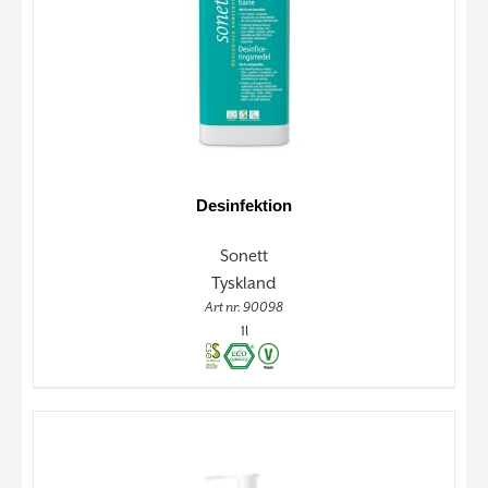
Desinfektion
Sonett
Tyskland
Art nr. 90098
1l