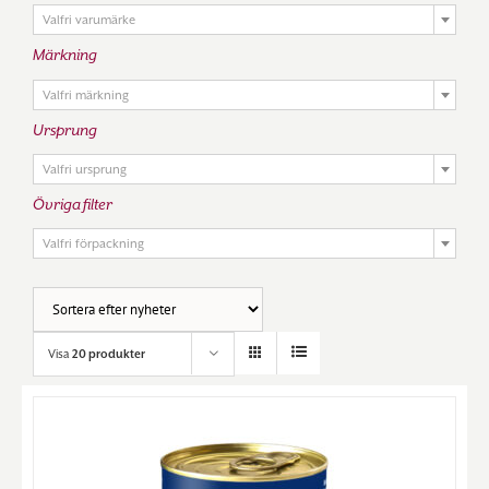
Valfri varumärke
Märkning

Valfri märkning
Ursprung

Valfri ursprung
Övriga filter

Valfri förpackning
Visa
20 produkter