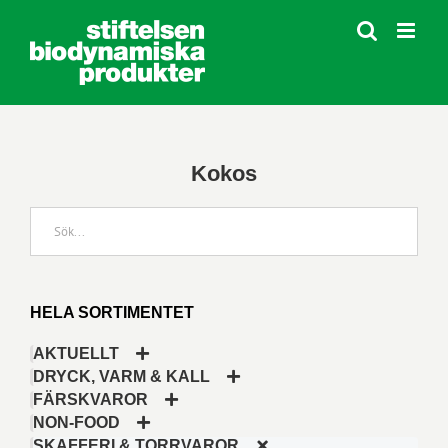
Fortsätt
till
innehållet
Kokos
HELA SORTIMENTET
AKTUELLT
DRYCK, VARM & KALL
FÄRSKVAROR
NON-FOOD
SKAFFERI & TORRVAROR