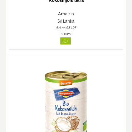
Kokosmjölk tetra
Amaizin
Sri Lanka
Art nr. 68497
500ml