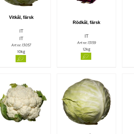
Vitkål, färsk
Rödkål, färsk
IT
IT
IT
Art nr. 13159
Art nr. 13057
12kg
10kg