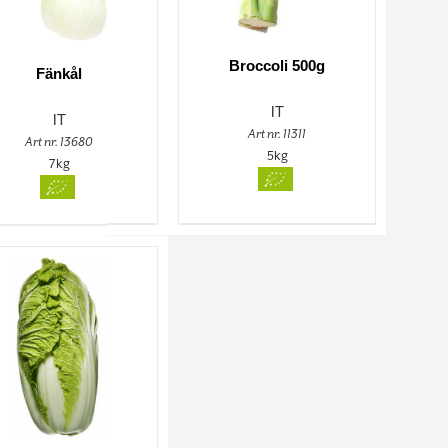
Broccoli 500g
Fänkål
IT
IT
Art nr. 11311
Art nr. 13680
5kg
7kg