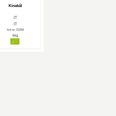
Kinakål
IT
IT
Art nr. 13298
8kg