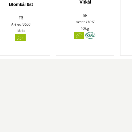
Vitkål
Blomkål 8st
SE
FR
Art nr. 13017
Art nr. 13550
10kg
låda