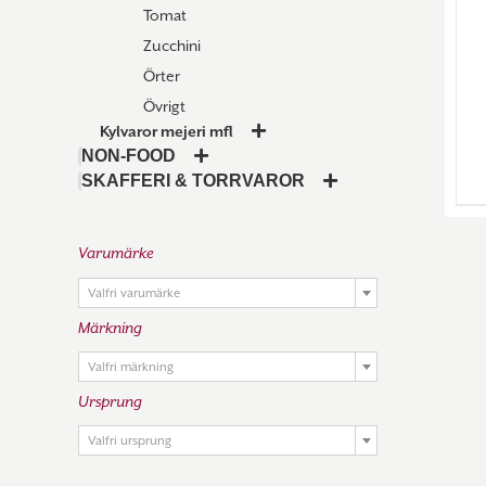
Tomat
Zucchini
Örter
Övrigt
Kylvaror mejeri mfl
NON-FOOD
SKAFFERI & TORRVAROR
Varumärke

Valfri varumärke
Märkning

Valfri märkning
Ursprung

Valfri ursprung