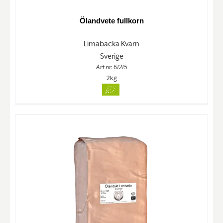
Ölandvete fullkorn
Limabacka Kvarn
Sverige
Art nr. 61215
2kg