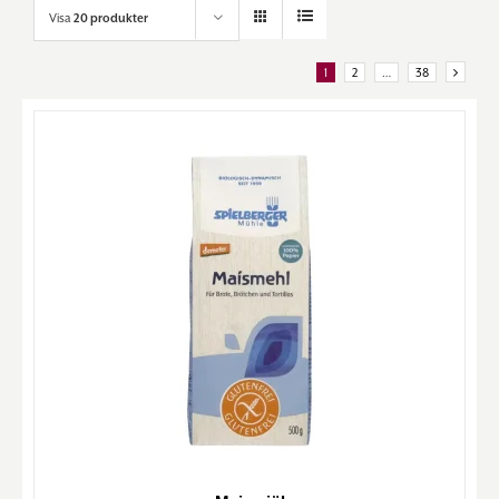
Visa
20 produkter
1
2
…
38