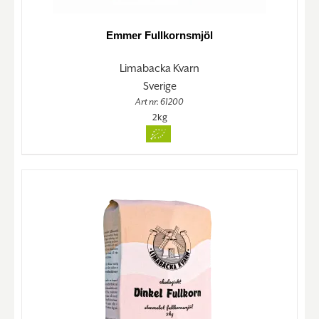
Emmer Fullkornsmjöl
Limabacka Kvarn
Sverige
Art nr. 61200
2kg