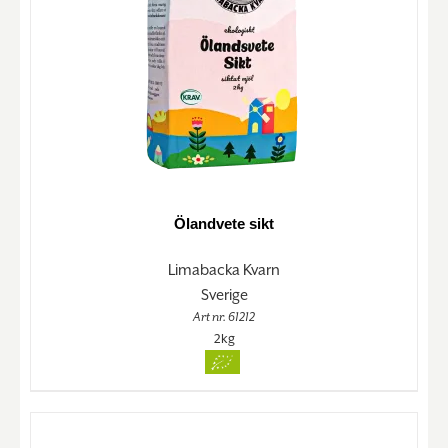
Ölandvete sikt
Limabacka Kvarn
Sverige
Art nr. 61212
2kg