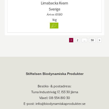
Limabacka Kvarn
Sverige
Art nr. 61180
1kg
1
2
…
38
Stiftelsen Biodynamiska Produkter
Besöks- & postadress:
Tuna Industriväg 17, 153 30 Järna
Växel: 08-554 810 30
E-post:
info@biodynamiskaprodukter.se