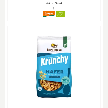
Art nr. 74674
2l