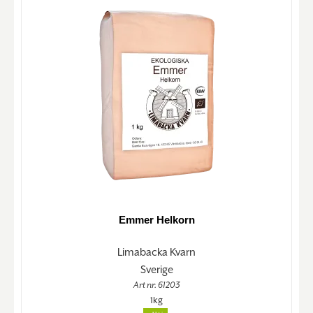
Emmer Helkorn
Limabacka Kvarn
Sverige
Art nr. 61203
1kg