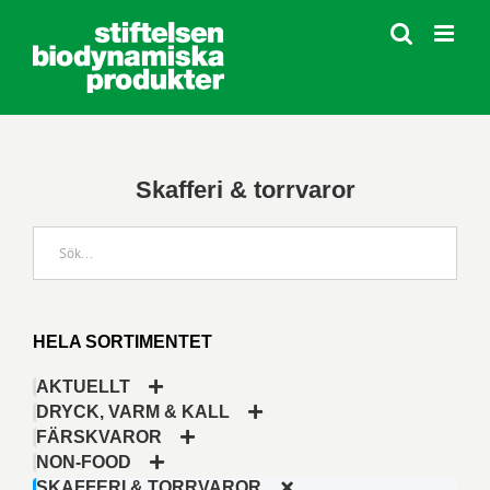
Fortsätt
till
innehållet
Skafferi & torrvaror
HELA SORTIMENTET
AKTUELLT
DRYCK, VARM & KALL
FÄRSKVAROR
NON-FOOD
SKAFFERI & TORRVAROR