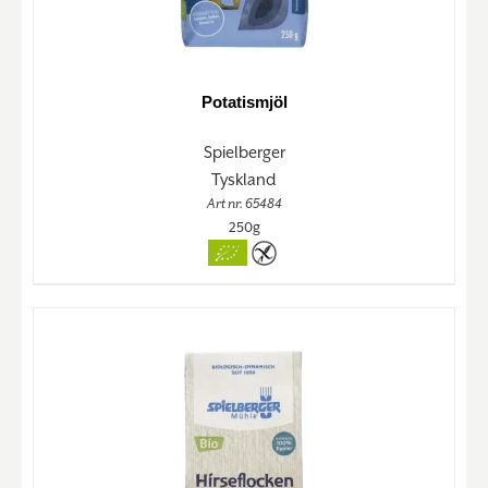
Potatismjöl
Spielberger
Tyskland
Art nr. 65484
250g