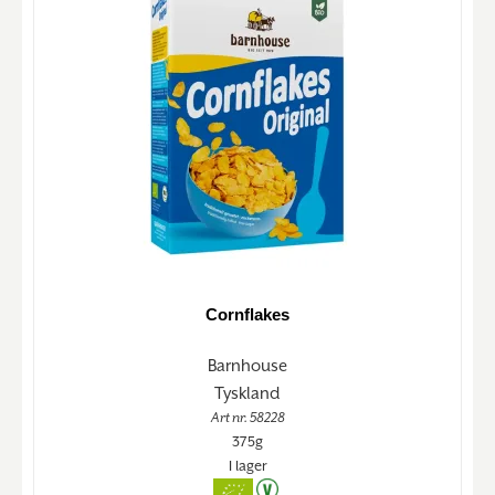
Cornflakes
Barnhouse
Tyskland
Art nr. 58228
375g
I lager