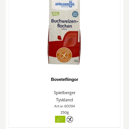
Boveteflingor
Spielberger
Tyskland
Art nr. 60094
250g