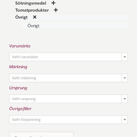
Sötningsmedel
Tomatprodukter
Övrigt
Övrigt
Varumärke

Valfri varumärke
Märkning

Valfri märkning
Ursprung

Valfri ursprung
Övriga filter

Valfri förpackning