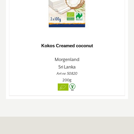
Kokos Creamed coconut
Morgenland
Sri Lanka
Art nr. 50820
200g