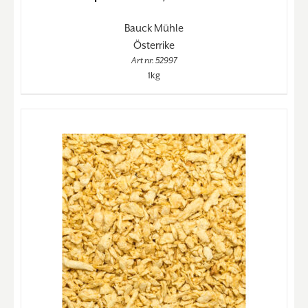
Bauck Mühle
Österrike
Art nr. 52997
1kg