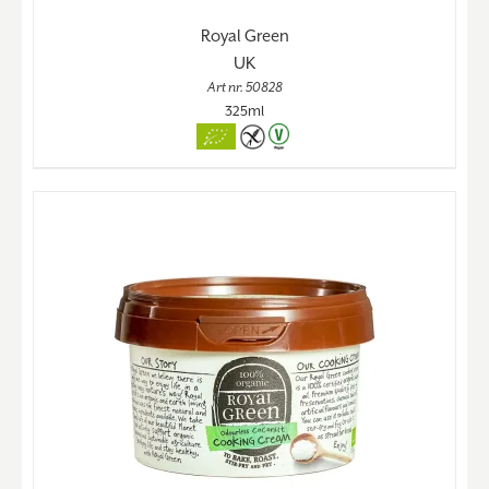
Royal Green
UK
Art nr. 50828
325ml