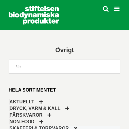
Fortsätt
till
innehållet
Övrigt
HELA SORTIMENTET
AKTUELLT
DRYCK, VARM & KALL
FÄRSKVAROR
NON-FOOD
SKAFFERI & TORRVAROR