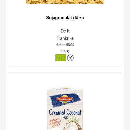
Sojagranulat (färs)
Do It
Frankrike
Art nr. 51169
10kg