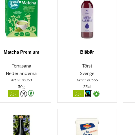
Matcha Premium
Blåbär
Terrasana
Törst
Nederländerna
Sverige
Art nr. 76050
Art nr. 80365
30g
33cl