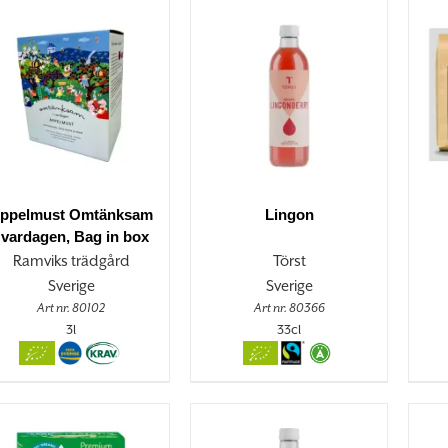
ppelmust Omtänksam
Lingon
i vardagen, Bag in box
Ramviks trädgård
Törst
Sverige
Sverige
Art nr. 80102
Art nr. 80366
3l
33cl