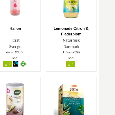
Hallon
Lemonade Citron &
Fläderblom
Törst
Naturfrisk
Sverige
Danmark
Art nr. 80360
Art nr. 80292
33cl
33cl