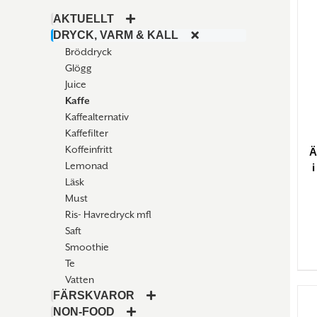
AKTUELLT
DRYCK, VARM & KALL
Bröddryck
Glögg
Juice
Kaffe
Kaffealternativ
Kaffefilter
Koffeinfritt
Ä
Lemonad
Läsk
Must
Ris- Havredryck mfl
Saft
Smoothie
Te
Vatten
FÄRSKVAROR
NON-FOOD