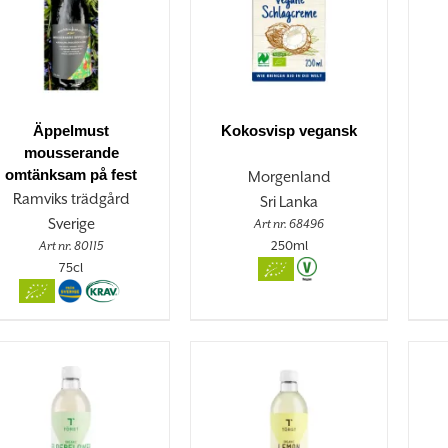
Äppelmust
Kokosvisp vegansk
mousserande
omtänksam på fest
Morgenland
Ramviks trädgård
Sri Lanka
Sverige
Art nr. 68496
250ml
Art nr. 80115
75cl