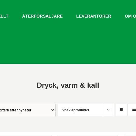
ELLT
ÅTERFÖRSÄLJARE
LEVERANTÖRER
OM 
Dryck, varm & kall
Visa
20 produkter