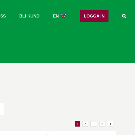
OSS
BLI KUND
EN
LOGGA IN
1
2
…
6