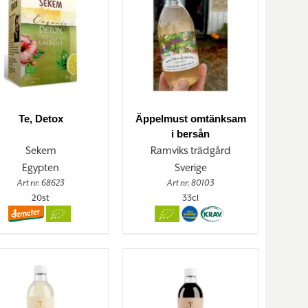
Te, Detox
Äppelmust omtänksam
i bersån
Sekem
Ramviks trädgård
Egypten
Sverige
Art nr. 68623
Art nr. 80103
20st
33cl