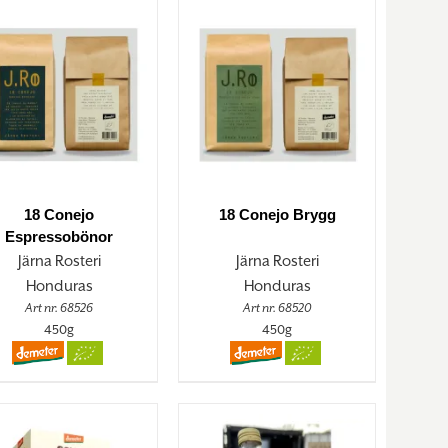
18 Conejo
18 Conejo Brygg
Espressobönor
Järna Rosteri
Järna Rosteri
Honduras
Honduras
Art nr. 68526
Art nr. 68520
450g
450g