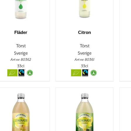
Fläder
Citron
Törst
Törst
Sverige
Sverige
Art nr. 80362
Art nr. 80361
33cl
33cl