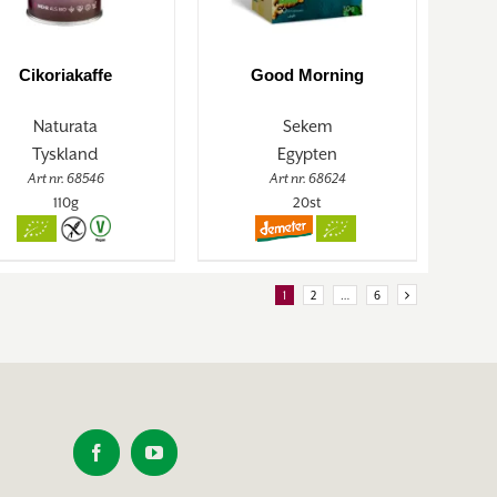
Cikoriakaffe
Good Morning
Naturata
Sekem
Tyskland
Egypten
Art nr. 68546
Art nr. 68624
110g
20st
1
2
…
6