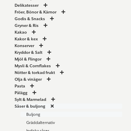
Delikatesser
Fröer, Bönor & Kärnor
Godis & Snacks
Gryner & Ris
Kakao
Kakor & kex
Konserver
Kryddor & Salt
Mjöl & Flingor
Mysli & Cornflakes
Nötter & torkad frukt
Olja & vinäger
Pasta
Pålägg
Sylt & Marmelad
Såser & buljong
Buljong
Gräddalternativ
Indiska såser