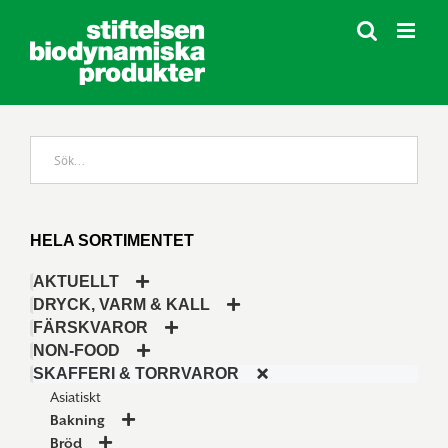
Fortsätt
till
innehållet
HELA SORTIMENTET
AKTUELLT
DRYCK, VARM & KALL
FÄRSKVAROR
NON-FOOD
SKAFFERI & TORRVAROR
Asiatiskt
Bakning
Bröd