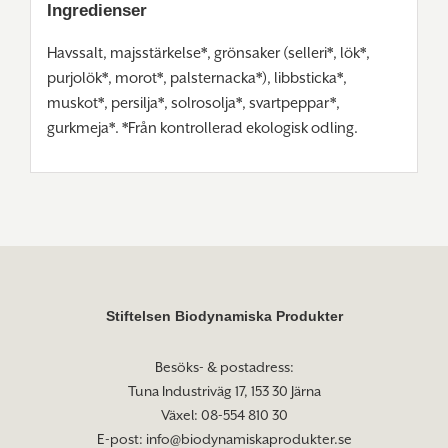
Ingredienser
Havssalt, majsstärkelse*, grönsaker (selleri*, lök*,
purjolök*, morot*, palsternacka*), libbsticka*,
muskot*, persilja*, solrosolja*, svartpeppar*,
gurkmeja*. *Från kontrollerad ekologisk odling.
Stiftelsen Biodynamiska Produkter
Besöks- & postadress:
Tuna Industriväg 17, 153 30 Järna
Växel: 08-554 810 30
E-post:
info@biodynamiskaprodukter.se