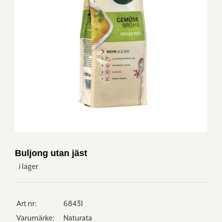
Buljong utan jäst
i lager
Art nr:
68431
Varumärke:
Naturata