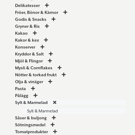
Delikatesser
Fröer, Bönor & Kärnor
Godis & Snacks
Gryner & Ris
Kakao
Kakor & kex
Konserver
Kryddor & Salt
Mjöl & Flingor
Mysli & Cornflakes
Nötter & torkad frukt
Olja & vinäger
Pasta
Pålägg
Sylt & Marmelad
Sylt & Marmelad
Såser & buljong
Sötningsmedel
Tomatprodukter