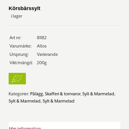
Körsbärssylt
i lager
Art nr:
81182
Varumärke:
Allos
Ursprung:
Varierande
Vikt/mängd:
200g
Kategorier:
Pålägg
,
Skafferi & torrvaror
,
Sylt & Marmelad
,
Sylt & Marmelad
,
Sylt & Marmelad
Mer information