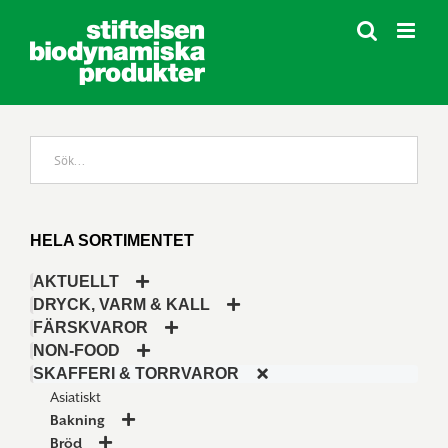
Fortsätt
till
innehållet
HELA SORTIMENTET
AKTUELLT
DRYCK, VARM & KALL
FÄRSKVAROR
NON-FOOD
SKAFFERI & TORRVAROR
Asiatiskt
Bakning
Bröd