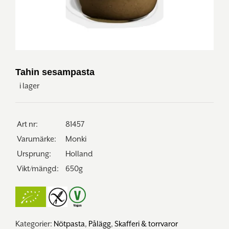
Tahin sesampasta
i lager
Art nr:
81457
Varumärke:
Monki
Ursprung:
Holland
Vikt/mängd:
650g
Kategorier:
Nötpasta
,
Pålägg
,
Skafferi & torrvaror